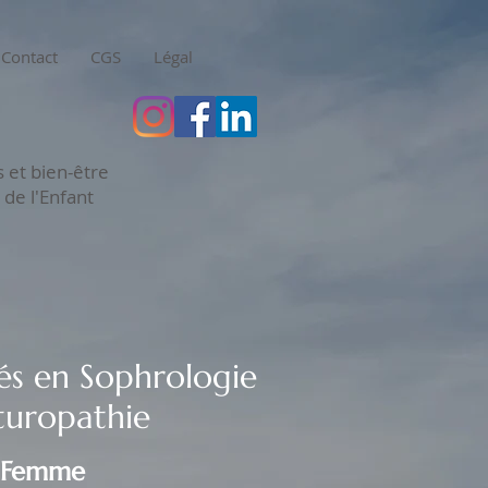
Contact
CGS
Légal
 et bien-être
 de l'Enfant
és en Sophrologie
turopathie
 Femme