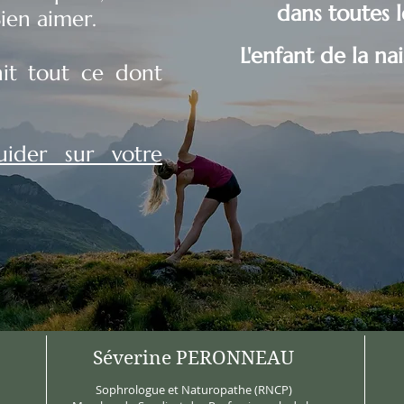
dans toutes l
ien aimer.
L'enfant de la na
nit tout ce dont
uider sur votre
Séverine PERONNEAU
Sophrologue et
Naturopathe (RNCP)