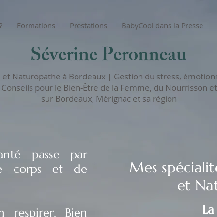
?
Formations
Prestations
BabyCool dans la Presse
Séverine Peronneau
et Naturopathe à Bordeaux | Gestion du stress, émotions
 Conseils pour le Bien-Être de la Femme,
du Nourrisson et
sur Bordeaux, Mérignac et sa région
anté passe par
Mes spécialit
re corps et de
et Na
La
n respirer, Bien