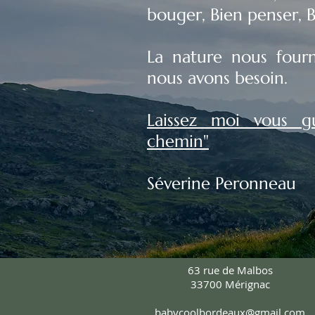
bouger, Bien penser, B
La nature nous four
nous avons besoin.
Laissez moi vous g
chemin"
Séverine Peronneau
63 rue de Malbos
33700 Mérignac
babycoolbordeaux@gmail.com