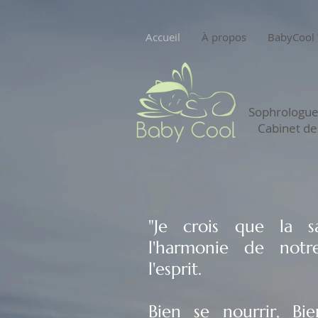
Accueil
À propos
BabyCool 
Sophrologue 
Cabinet de
"Je crois que la s
l'harmonie de not
l'esprit.
Bien se nourrir, Bie