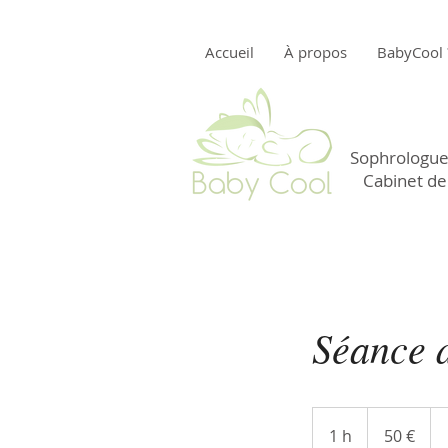
Accueil
À propos
BabyCool 
Sophrologue 
Cabinet de
Séance 
50
euros
1 h
1
50 €